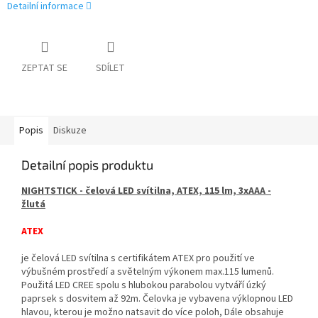
Detailní informace
ZEPTAT SE
SDÍLET
Popis
Diskuze
Detailní popis produktu
NIGHTSTICK - čelová LED svítilna, ATEX, 115 lm, 3xAAA -
žlutá
ATEX
je čelová LED svítilna s certifikátem ATEX pro použití ve
výbušném prostředí a světelným výkonem max.115 lumenů.
Použitá LED CREE spolu s hlubokou parabolou vytváří úzký
paprsek s dosvitem až 92m. Čelovka je vybavena výklopnou LED
hlavou, kterou je možno natsavit do více poloh, Dále obsahuje