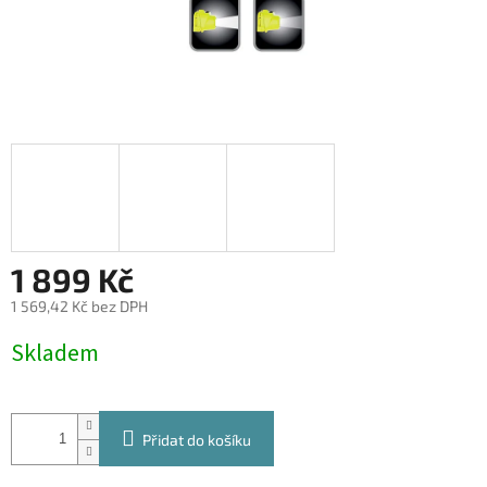
1 899 Kč
1 569,42 Kč bez DPH
Měrná
Skladem
cena:
Přidat do košíku