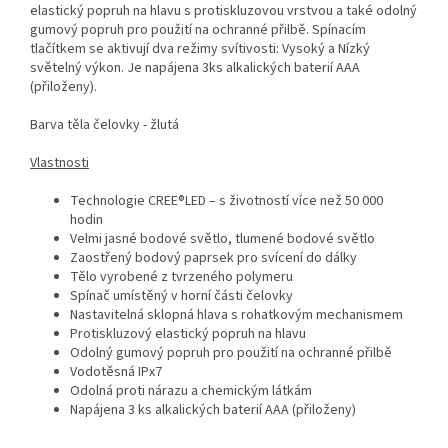
elastický popruh na hlavu s protiskluzovou vrstvou a také odolný
gumový popruh pro použití na ochranné přilbě. Spínacím
tlačítkem se aktivují dva režimy svítivosti: Vysoký a Nízký
světelný výkon. Je napájena 3ks alkalických baterií AAA
(přiloženy).
Barva těla čelovky - žlutá
Vlastnosti
Technologie CREE®LED – s životností více než 50 000
hodin
Velmi jasné bodové světlo, tlumené bodové světlo
Zaostřený bodový paprsek pro svícení do dálky
Tělo vyrobené z tvrzeného polymeru
Spínač umístěný v horní části čelovky
Nastavitelná sklopná hlava s rohatkovým mechanismem
Protiskluzový elastický popruh na hlavu
Odolný gumový popruh pro použití na ochranné přilbě
Vodotěsná IPx7
Odolná proti nárazu a chemickým látkám
Napájena 3 ks alkalických baterií AAA (přiloženy)