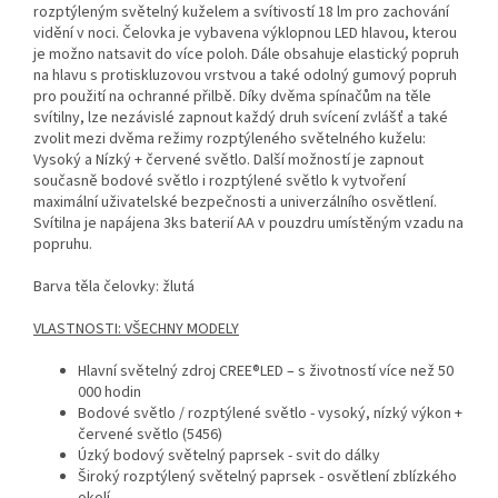
rozptýleným světelný kuželem a svítivostí 18 lm pro zachování
vidění v noci. Čelovka je vybavena výklopnou LED hlavou, kterou
je možno natsavit do více poloh. Dále obsahuje elastický popruh
na hlavu s protiskluzovou vrstvou a také odolný gumový popruh
pro použití na ochranné přilbě. Díky dvěma spínačům na těle
svítilny, lze nezávislé zapnout každý druh svícení zvlášť a také
zvolit mezi dvěma režimy rozptýleného světelného kuželu:
Vysoký a Nízký + červené světlo. Další možností je zapnout
současně bodové světlo i rozptýlené světlo k vytvoření
maximální uživatelské bezpečnosti a univerzálního osvětlení.
Svítilna je napájena 3ks baterií AA v pouzdru umístěným vzadu na
popruhu.
Barva těla čelovky: žlutá
VLASTNOSTI: VŠECHNY MODELY
Hlavní světelný zdroj CREE®LED – s životností více než 50
000 hodin
Bodové světlo / rozptýlené světlo - vysoký, nízký výkon +
červené světlo (5456)
Úzký bodový světelný paprsek - svit do dálky
Široký rozptýlený světelný paprsek - osvětlení zblízkého