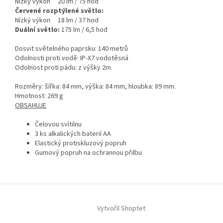
Nízký výkon 20 lm / 75 hod
Červené rozptýlené světlo:
Nízký výkon 18 lm / 37 hod
Duální světlo:
175 lm / 6,5 hod
Dosvit světelného paprsku: 140 metrů
Odolnosti proti vodě: IP-X7 vodotěsná
Odolnost proti pádu: z výšky 2m
Rozměry: šířka: 84 mm, výška: 84 mm, hloubka: 89 mm.
Hmotnost: 269 g
OBSAHUJE
Čelovou svítilnu
3 ks alkalických baterií AA
Elastický protiskluzový popruh
Gumový popruh na ochrannou přilbu
Z
á
Vytvořil Shoptet
p
a