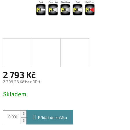
2 793 Kč
2 308,26 Kč bez DPH
Měrná
Skladem
cena:
Přidat do košíku