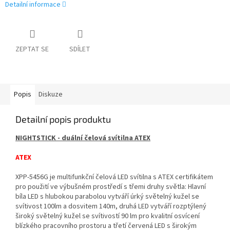
Detailní informace
ZEPTAT SE
SDÍLET
Popis
Diskuze
Detailní popis produktu
NIGHTSTICK - duální čelová svítilna ATEX
ATEX
XPP-5456G je multifunkční čelová LED svítilna s ATEX certifikátem
pro použití ve výbušném prostředí s třemi druhy světla: Hlavní
bíla LED s hlubokou parabolou vytváří úrký světelný kužel se
svítivost 100lm a dosvitem 140m, druhá LED vytváří rozptýlený
široký světelný kužel se svítivostí 90 lm pro kvalitní osvícení
blízkého pracovního prostoru a třetí červená LED s širokým