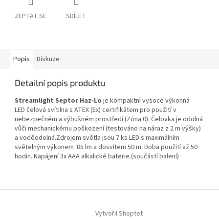
ZEPTAT SE
SDÍLET
Popis
Diskuze
Detailní popis produktu
Streamlight Septor Haz-Lo
je kompaktní vysoce výkonná
LED čelová svítilna s ATEX (Ex) certifikátem pro použití v
nebezpečném a výbušném prostředí (Zóna 0). Čelovka je odolná
vůči mechanickému poškození (testováno na náraz z 2 m výšky)
a voděodolná.Zdrojem světla jsou 7 ks LED s maximálním
světelným výkonem 85 lm a dosvitem 50 m. Doba použití až 50
hodin. Napájení 3x AAA alkalické baterie.(součástí balení)
Z
á
Vytvořil Shoptet
p