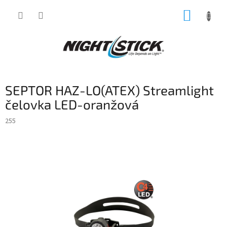
Přejít
NÁKUP
na
obsah
KOŠÍK
SEPTOR HAZ-LO(ATEX) Streamlight
čelovka LED-oranžová
255